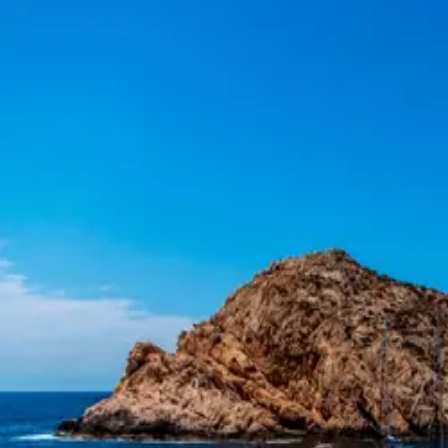
Авторизація
Увійдіть до свого облікового запису Trident
Email
Пароль
Забули пароль?
Увійти
Ще не маєте агенції?
Зареєструвати агенцію